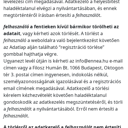
levelezési cím megadásával. Adatkezelő a helyesbítést
haladéktalanul elvégzi a nyilvántartásában, és ennek
megtörténtéről írásban értesíti a
felhasználó
t.
felhasználó
a fentieken kívül bármikor törölheti az
adatait
, vagy kérheti azok törlését. A törlést a
felhasználó
a weboldalra való bejelentkezést követően
az Adatlap alján található “regisztráció törlése”
gombbal hajthatja végre.
Ugyanezt levél útján is kérheti az info@ennea.hu e-mail
címen vagy a Filosz Humán Bt. 1066 Budapest, Oktogon
tér 3. postai címen ingyenesen, indokolás nélkül,
személyazonosságának igazolásával és a regisztrációs
email címének megadásával. Adatkezelő a törlési
kérelem kézhezvételét követően haladéktalanul
gondoskodik az adatkezelés megszüntetéséről, és törli
a
felhasználó
t a nyilvántartásából. Erről nem értesíti a
felhasználó
t.
A törlésről az adatkezelő a
felhasználó
t nem értesíti.