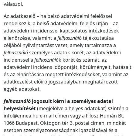
válaszol.
Az adatkezelő – ha belső adatvédelmi felelőssel
rendelkezik, a belső adatvédelmi felelős útján – az
adatvédelmi incidenssel kapcsolatos intézkedések
ellenőrzése, valamint a
felhasználó
tájékoztatása
céljából nyilvántartást vezet, amely tartalmazza a
felhasználó
személyes adatok körét, az adatvédelmi
incidenssel a
felhasználó
k körét és számát, az
adatvédelmi incidens időpontját, körülményeit, hatásait
és az elhárítására megtett intézkedéseket, valamint az
adatkezelést előíró jogszabályban meghatározott
egyéb adatokat.
felhasználó
jogosult kérni a személyes adatai
helyesbítését
(megjelölve a helyes adatokat) szintén a
info@ennea.hu e-mail címen vagy a Filosz Humán Bt.
1066 Budapest, Oktogon tér 3. postai címen, mindkét
esetben személyazonosságának igazolásával és a