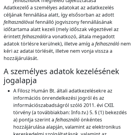
felhasználó
k megfelelő tájékoztatása
Adatkezelő a személyes adatokat az adatkezelés
céljának fennállása alatt, így elsősorban az adott
felhasználó
val fennálló jogviszony fennállásának
időtartama alatt kezeli (mely időszak végeztével az
érintett
felhasználó
ra vonatkozó, általa megadott
adatok törlésre kerülnek), illetve amíg a
felhasználó
nem
kéri az adatai törlését, illetve nem vonja vissza a
hozzájárulását.
A személyes adatok kezelésének
jogalapja
A Filosz Humán Bt. általi adatkezelésekre az
információs önrendelkezési jogról és az
információszabadságról szóló 2011. évi CXII.
törvény (a továbbiakban: Info.tv.) 5. § (1) bekezdés
a) pontja szerint a
felhasználó
önkéntes
hozzájárulása alapján, valamint az elektronikus
kereskedelmi szolgáltatások, valamint az