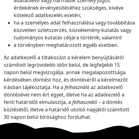
adatátvevő vagy harmadik személy jogos
érdekének érvényesítéséhez szükséges, kivéve
kötelező adatkezelés esetén;
ha a személyes adat felhasználása vagy továbbítása
közvetlen üzletszerzés, közvélemény-kutatás vagy
tudományos kutatás céljára történik; valamint
a törvényben meghatározott egyéb esetben.
Az adatkezelő a tiltakozást a kérelem benyújtásától
számított legrövidebb időn belül, de legfeljebb 15
napon belül megvizsgálja, annak megalapozottsága
kérdésében döntést hoz, és döntéséről a kérelmezőt
írásban tájékoztatja. Ha a
felhasználó
az adatkezelő
döntésével nem ért egyet, illetve ha az adatkezelő a
fenti határidőt elmulasztja, a
felhasználó
– a döntés
közlésétől, illetve a határidő utolsó napjától számított
30 napon belül bírósághoz fordulhat.