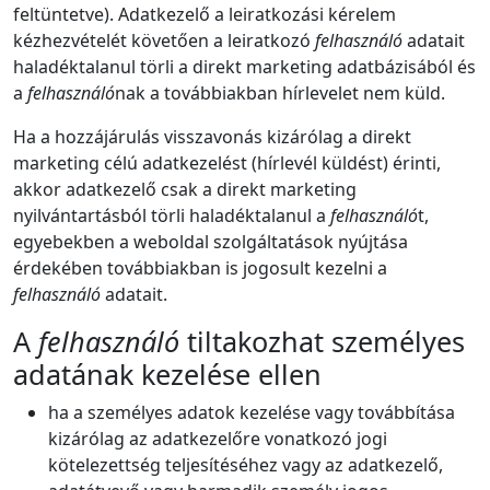
feltüntetve). Adatkezelő a leiratkozási kérelem
kézhezvételét követően a leiratkozó
felhasználó
adatait
haladéktalanul törli a direkt marketing adatbázisából és
a
felhasználó
nak a továbbiakban hírlevelet nem küld.
Ha a hozzájárulás visszavonás kizárólag a direkt
marketing célú adatkezelést (hírlevél küldést) érinti,
akkor adatkezelő csak a direkt marketing
nyilvántartásból törli haladéktalanul a
felhasználó
t,
egyebekben a weboldal szolgáltatások nyújtása
érdekében továbbiakban is jogosult kezelni a
felhasználó
adatait.
A
felhasználó
tiltakozhat személyes
adatának kezelése ellen
ha a személyes adatok kezelése vagy továbbítása
kizárólag az adatkezelőre vonatkozó jogi
kötelezettség teljesítéséhez vagy az adatkezelő,