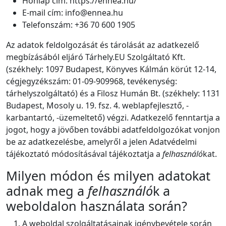
Honlap cím: https://ennea.hu/
E-mail cím: info@ennea.hu
Telefonszám: +36 70 600 1905
Az adatok feldolgozását és tárolását az adatkezelő
megbízásából eljáró Tárhely.EU Szolgáltató Kft.
(székhely: 1097 Budapest, Könyves Kálmán körút 12-14,
cégjegyzékszám: 01-09-909968, tevékenység:
tárhelyszolgáltató) és a Filosz Humán Bt. (székhely: 1131
Budapest, Mosoly u. 19. fsz. 4. weblapfejlesztő, -
karbantartó, -üzemeltető) végzi. Adatkezelő fenntartja a
jogot, hogy a jövőben további adatfeldolgozókat vonjon
be az adatkezelésbe, amelyről a jelen Adatvédelmi
tájékoztató módosításával tájékoztatja a
felhasználó
kat.
Milyen módon és milyen adatokat
adnak meg a
felhasználó
k a
weboldalon használata során?
A weboldal szolgáltatásainak igénybevétele során