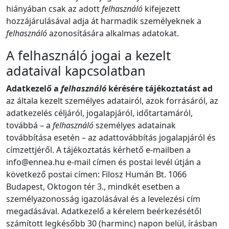
hiányában csak az adott
felhasználó
kifejezett
hozzájárulásával adja át harmadik személyeknek a
felhasználó
azonosítására alkalmas adatokat.
A felhasználó jogai a kezelt
adataival kapcsolatban
Adatkezelő a
felhasználó
kérésére tájékoztatást ad
az általa kezelt személyes adatairól, azok forrásáról, az
adatkezelés céljáról, jogalapjáról, időtartamáról,
továbbá – a
felhasználó
személyes adatainak
továbbítása esetén – az adattovábbítás jogalapjáról és
címzettjéről. A tájékoztatás kérhető e-mailben a
info@ennea.hu e-mail címen és postai levél útján a
következő postai címen: Filosz Humán Bt. 1066
Budapest, Oktogon tér 3., mindkét esetben a
személyazonosság igazolásával és a levelezési cím
megadásával. Adatkezelő a kérelem beérkezésétől
számított legkésőbb 30 (harminc) napon belül, írásban