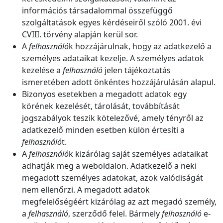
információs társadalommal összefüggő
szolgáltatások egyes kérdéseiről szóló 2001. évi
CVIII. törvény alapján kerül sor.
A
felhasználó
k hozzájárulnak, hogy az adatkezelő a
személyes adataikat kezelje. A személyes adatok
kezelése a
felhasználó
jelen tájékoztatás
ismeretében adott önkéntes hozzájárulásán alapul.
Bizonyos esetekben a megadott adatok egy
körének kezelését, tárolását, továbbítását
jogszabályok teszik kötelezővé, amely tényről az
adatkezelő minden esetben külön értesíti a
felhasználó
t.
A
felhasználó
k kizárólag saját személyes adataikat
adhatják meg a weboldalon. Adatkezelő a neki
megadott személyes adatokat, azok valódiságát
nem ellenőrzi. A megadott adatok
megfelelőségéért kizárólag az azt megadó személy,
a
felhasználó
, szerződő felel. Bármely
felhasználó
e-