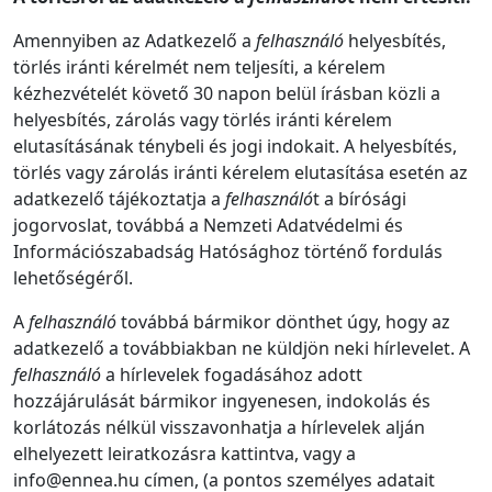
Amennyiben az Adatkezelő a
felhasználó
helyesbítés,
törlés iránti kérelmét nem teljesíti, a kérelem
kézhezvételét követő 30 napon belül írásban közli a
helyesbítés, zárolás vagy törlés iránti kérelem
elutasításának ténybeli és jogi indokait. A helyesbítés,
törlés vagy zárolás iránti kérelem elutasítása esetén az
adatkezelő tájékoztatja a
felhasználó
t a bírósági
jogorvoslat, továbbá a Nemzeti Adatvédelmi és
Információszabadság Hatósághoz történő fordulás
lehetőségéről.
A
felhasználó
továbbá bármikor dönthet úgy, hogy az
adatkezelő a továbbiakban ne küldjön neki hírlevelet. A
felhasználó
a hírlevelek fogadásához adott
hozzájárulását bármikor ingyenesen, indokolás és
korlátozás nélkül visszavonhatja a hírlevelek alján
elhelyezett leiratkozásra kattintva, vagy a
info@ennea.hu címen, (a pontos személyes adatait