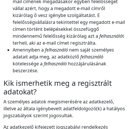
mail címének megadásakor egyben felelősséget
vállal azért, hogy a megadott e-mail címről
kizárólag ő vesz igénybe szolgáltatást. E
felelősségvállalásra tekintettel egy megadott e-mail
címen történt belépésekkel összefüggő
mindennemű felelősség kizárólag azt a
felhasználó
t
terheli, aki az e-mail címet regisztrálta.
Amennyiben a
felhasználó
nem saját személyes
adatait adja meg, az adatközlő
felhasználó
kötelessége a
felhasználó
hozzájárulásának
beszerzése.
Kik ismerhetik meg a regisztrált
adatokat?
A személyes adatok megismerésére az adatkezelő,
illetve az általa igénybevett adatfeldolgozó(k) a hatályos
jogszabályok szerint jogosultak.
Az adatkezelő kifejezett jogszabályi rendelkezés