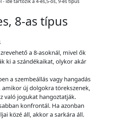
- ide tartozik a 4-es,5-ös, 9-es típus
es, 8-as típus
s
szrevehető a 8-asoknál, mivel ők
ák ki a szándékaikat, olykor akár
ében a szembeállás vagy hangadás
, amikor új dolgokra törekszenek,
z való jogukat hangoztatják.
osabban konfrontál. Ha azonban
ljai közé áll, akkor a sarkára áll.