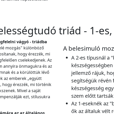
lességtudó triád - 1-es, 
felelni vágyó - triádba
A belesimuló mo
"felé mozgás" különböző
sítanak, hogy érezzék, mi
A 2-es típusnál a 
felelően cselekedjenek. Az
készségességben 
nem annyira önmagukra és az
mnak és a körülöttük lévő
jellemző rájuk, ho
ek az emberek „együtt
segítségük révén f
 hogy érezzék, mi történik
készségesség egyút
szenek. Mivel a saját
szem előtt tartsák
ompenzálják ezt, stílusukra
Az 1-eseknék az "b
ők az általuk vélt
zámára az az általános