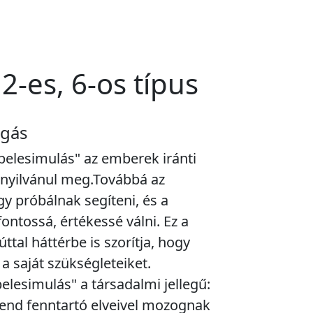
2-es, 6-os típus
zgás
"belesimulás" az emberek iránti
nyilvánul meg.Továbbá az
gy próbálnak segíteni, és a
ontossá, értékessé válni. Ez a
tal háttérbe is szorítja, hogy
 a saját szükségleteiket.
elesimulás" a társadalmi jellegű:
 rend fenntartó elveivel mozognak