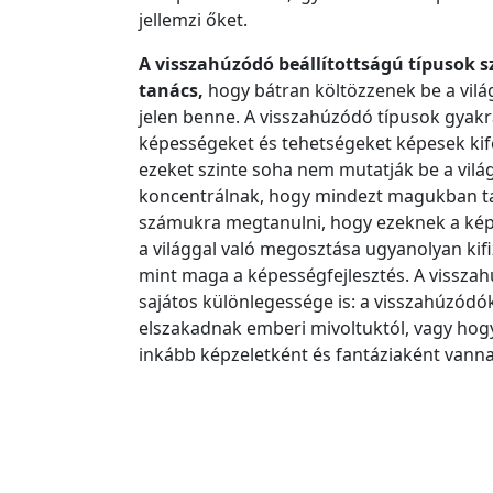
jellemzi őket.
A visszahúzódó beállítottságú típusok 
tanács,
hogy bátran költözzenek be a vilá
jelen benne. A visszahúzódó típusok gyak
képességeket és tehetségeket képesek ki
ezeket szinte soha nem mutatják be a vilá
koncentrálnak, hogy mindezt magukban ta
számukra megtanulni, hogy ezeknek a kép
a világgal való megosztása ugyanolyan kif
mint maga a képességfejlesztés. A vissza
sajátos különlegessége is: a visszahúzódó
elszakadnak emberi mivoltuktól, vagy hogy
inkább képzeletként és fantáziaként vannak