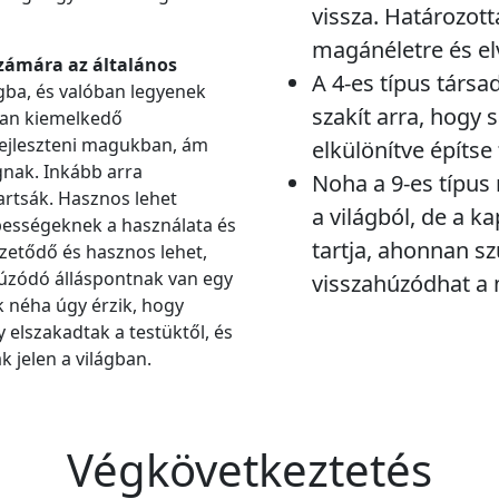
vissza. Határozott
magánéletre és elv
számára az általános
A 4-es típus társa
gba, és valóban legyenek
szakít arra, hogy 
ran kiemelkedő
fejleszteni magukban, ám
elkülönítve építse 
gnak. Inkább arra
Noha a 9-es típus n
rtsák. Hasznos lehet
a világból, de a k
ességeknek a használata és
tartja, ahonnan s
izetődő és hasznos lehet,
húzódó álláspontnak van egy
visszahúzódhat a 
k néha úgy érzik, hogy
 elszakadtak a testüktől, és
 jelen a világban.
Végkövetkeztetés