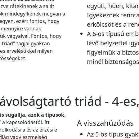
együtt, hűen, kita
zve rátekinenek a saját
usok mindegyikének megvan a
Igyekeznek fennta
egyen, ezért fontos, hogy
erkölcsöt és a ren
ai mennyire vannak
A 6-os típusú emb
k vágyaival. Fontos, hogy
lévő helyzettel i
-triád" tagjai gyakran
es érvelésükkel milyen
figyelmük a biztos
özösségeket.
minél biztonságos
volságtartó triád - 4-es,
s sugallja, azok a típusok,
A visszahúzódás
a kapcsolódástól. Itt
dolkodásra és az érzésre
Az 5-ös típus gyak
világ vagy eszmeiség