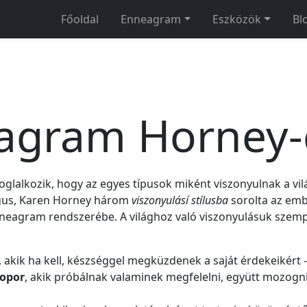
Főoldal
Enneagram
Eszközök
Bl
agram Horney-c
glalkozik, hogy az egyes típusok miként viszonyulnak a vilá
ógus, Karen Horney három
viszonyulásí stílusba
sorolta az embe
nneagram rendszerébe. A világhoz való viszonyulásuk szempo
, akik ha kell, készséggel megküzdenek a saját érdekeikért - i
sopor
, akik próbálnak valaminek megfelelni, együtt mozogni a