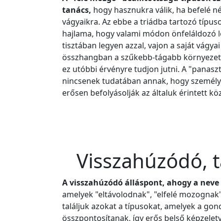
tanács,
hogy hasznukra válik, ha befelé né
vágyaikra. Az ebbe a triádba tartozó típ
hajlama, hogy valami módon önfeláldozó l
tisztában legyen azzal, vajon a saját vágy
összhangban a szűkebb-tágabb környezetü
ez utóbbi érvényre tudjon jutni. A "panaszt
nincsenek tudatában annak, hogy személy
erősen befolyásolják az általuk érintett k
Visszahúzódó, tá
A visszahúzódó álláspont, ahogy a neve i
amelyek "eltávolodnak", "elfelé mozognak" 
találjuk azokat a típusokat, amelyek a gon
összpontosítanak, így erős belső képzelet