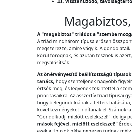
III. Visszahúzódó, távolságtart
Magabiztos, a
A "magabiztos" triádot a "szembe mozgás
A triád mindhárom típusa erősen összpont
megszerezze, amire vágyik. A gondolataik a 
körül forognak, és azután tesznek is azért
megvalósítsák.
Az önérvényesítő beállítottságú típusok
tanács,
hogy szenteljenek nagyobb figyel
értsék meg, és legyenek tekintettel a szem
prioritásaikra. Az asszertív triád típusai 
hogy belegondolnának a tetteik hatásába, 
következményeket indítanak el. Számukra 
"Gondolkodj, mielőtt cselekszel!", de így 
mások fejével, mielőtt cselekszel!"
Érdeke
ezek a típusok néha nehezen tudnak mély,