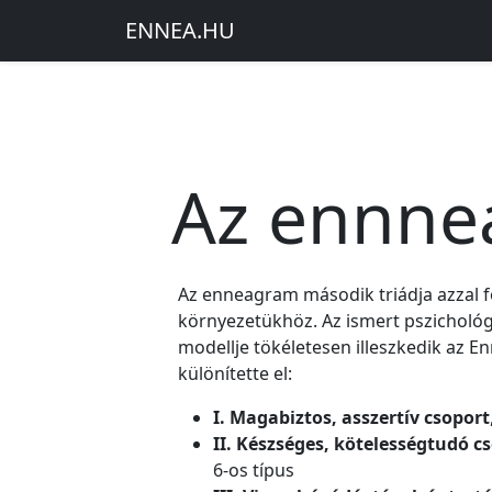
ENNEA
.
HU
Az ennne
Az enneagram második triádja azzal fo
környezetükhöz. Az ismert pszichol
modellje tökéletesen illeszkedik az E
különítette el:
I. Magabiztos, asszertív csoport
II. Készséges, kötelességtudó c
6-os típus