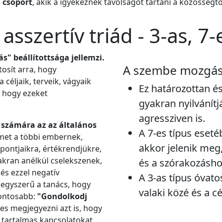
ó csoport
, akik a igyekeznek távolságot tartani a közösségtől 
sszertív triád - 3-as, 7-
" beállítottsága jellemzi.
A szembe mozgá
osít arra, hogy
céljaik, terveik, vágyaik
Ez határozottan é
, hogy ezeket
gyakran nyilvánítj
agressziven is.
 számára az az általános
A 7-es típus eset
met a többi embernek,
akkor jelenik meg
pontjaikra, értékrendjükre,
gyakran anélkül cselekszenek,
és a szórakozásho
és ezzel negatív
A 3-as típus óvat
egyszerű a tanács, hogy
valaki közé és a cé
pontosabb:
"Gondolkodj
s megjegyezni azt is, hogy
 tartalmas kapcsolatokat