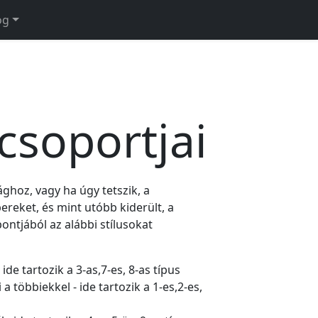
og
soportjai
ghoz, vagy ha úgy tetszik, a
reket, és mint utóbb kiderült, a
ntjából az alábbi stílusokat
de tartozik a 3-as,7-es, 8-as típus
 többiekkel - ide tartozik a 1-es,2-es,