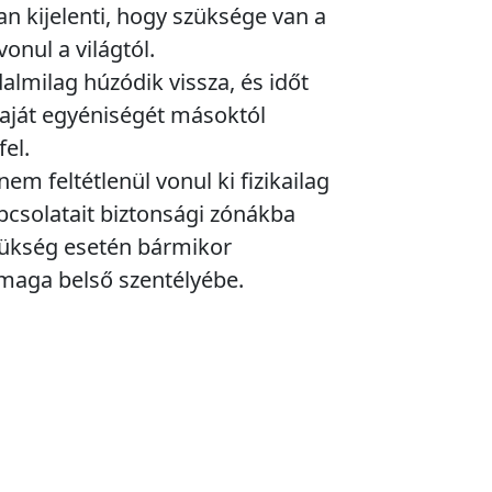
an kijelenti, hogy szüksége van a
onul a világtól.
dalmilag húzódik vissza, és időt
saját egyéniségét másoktól
fel.
em feltétlenül vonul ki fizikailag
apcsolatait biztonsági zónákba
zükség esetén bármikor
maga belső szentélyébe.