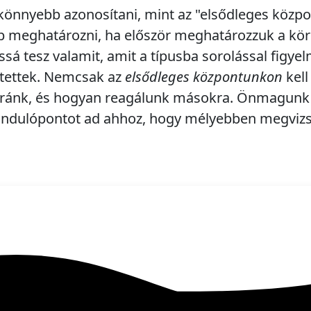
 könnyebb azonosítani,
mint az "elsődleges közpo
 meghatározni, ha először meghatározzuk a körn
ssá tesz valamit, amit a típusba sorolással figy
etettek. Nemcsak az
elsődleges központunkon
kell
 ránk, és hogyan reagálunk másokra. Önmagunk
ndulópontot ad ahhoz, hogy mélyebben megvizs