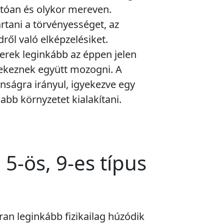
rtóan és olykor mereven.
rtani a törvényességet, az
dről való elképzelésiket.
erek leginkább az éppen jelen
gyekeznek együtt mozogni. A
nságra irányul, igyekezve egy
abb környzetet kialakítani.
 5-ös, 9-es típus
ran leginkább fizikailag húzódik