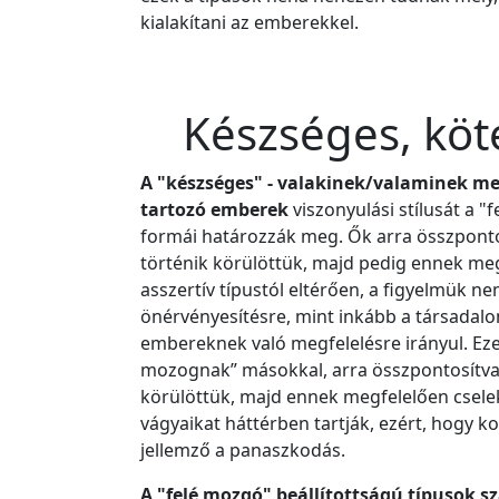
kialakítani az emberekkel.
Készséges, köte
A "készséges" - valakinek/valaminek meg
tartozó emberek
viszonyulási stílusát a 
formái határozzák meg. Ők arra összponto
történik körülöttük, majd pedig ennek meg
asszertív típustól eltérően, a figyelmük 
önérvényesítésre, mint inkább a társadalo
embereknek való megfelelésre irányul. Ez
mozognak” másokkal, arra összpontosítva,
körülöttük, majd ennek megfelelően cselek
vágyaikat háttérben tartják, ezért, hogy k
jellemző a panaszkodás.
A "felé mozgó" beállítottságú típusok s