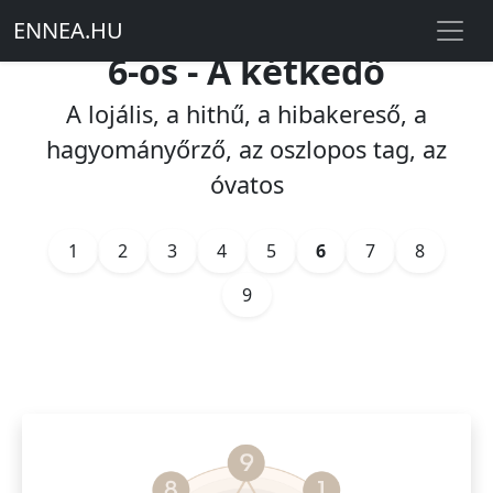
ENNEA
.
HU
6-os - A kétkedő
A lojális, a hithű, a hibakereső, a
hagyományőrző, az oszlopos tag, az
óvatos
1
2
3
4
5
6
7
8
9