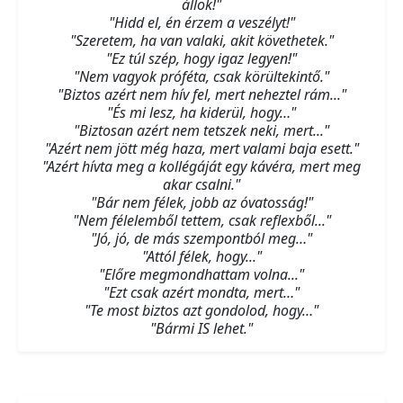
állok!"
"Hidd el, én érzem a veszélyt!"
"Szeretem, ha van valaki, akit követhetek."
"Ez túl szép, hogy igaz legyen!"
"Nem vagyok próféta, csak körültekintő."
"Biztos azért nem hív fel, mert neheztel rám..."
"És mi lesz, ha kiderül, hogy…"
"Biztosan azért nem tetszek neki, mert..."
"Azért nem jött még haza, mert valami baja esett."
"Azért hívta meg a kollégáját egy kávéra, mert meg
akar csalni."
"Bár nem félek, jobb az óvatosság!"
"Nem félelemből tettem, csak reflexből..."
"Jó, jó, de más szempontból meg…"
"Attól félek, hogy..."
"Előre megmondhattam volna..."
"Ezt csak azért mondta, mert…"
"Te most biztos azt gondolod, hogy…"
"Bármi IS lehet."