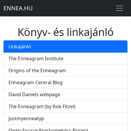
ENNEA
.
HU
Könyv- és linkajánló
Linkajánló
The Enneagram Isntitute
Origins of the Enneagram
Enneagram Central Blog
David Daniels webpage
The Enneagram (by Rob Fitzel)
Justmyenneatyp
Open-Source Psychometrics Project