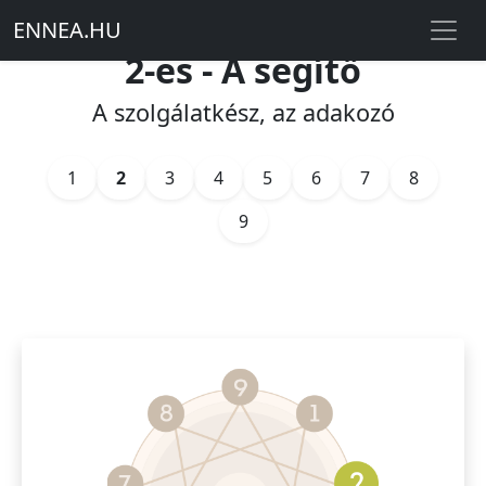
ENNEA
.
HU
2-es - A segítő
A szolgálatkész, az adakozó
1
2
3
4
5
6
7
8
9