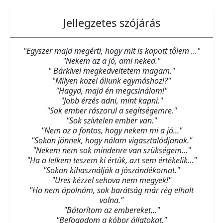
Jellegzetes szójárás
"Egyszer majd megérti, hogy mit is kapott tőlem ..."
"Nekem az a jó, ami neked."
" Bárkivel megkedveltetem magam."
"Milyen közel állunk egymáshoz!?"
"Hagyd, majd én megcsinálom!"
"Jobb érzés adni, mint kapni."
"Sok ember rászorul a segítségemre."
"Sok szívtelen ember van."
"Nem az a fontos, hogy nekem mi a jó..."
"Sokan jönnek, hogy nálam vigasztalódjanak."
"Nekem nem sok mindenre van szükségem..."
"Ha a lelkem teszem ki értük, azt sem értékelik..."
"Sokan kihasználják a jószándékomat."
"Üres kézzel sehova nem megyek!"
"Ha nem ápolnám, sok barátság már rég elhalt
volna."
"Bátorítom az embereket..."
"Befogadom a kóbor állatokat."