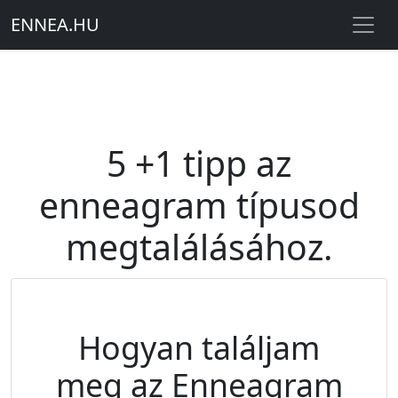
ENNEA
.
HU
5 +1 tipp az
enneagram típusod
megtalálásához.
Hogyan találjam
meg az Enneagram