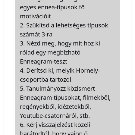
egyes ennea-típusok fő
motivációit
Szűkítsd a lehetséges típusok
számát 3-ra
Nézd meg, hogy mit hoz ki
rólad egy megbízható
Enneagram-teszt
Derítsd ki, melyik Hornely-
csoportba tartozol
Tanulmányozz közismert
Enneagram típusokat, filmekből,
regényekből, idézetekből,
Youtube-csatornáról, stb.
Kérj visszajelzést közeli
barátodtól, hogy vajon ő