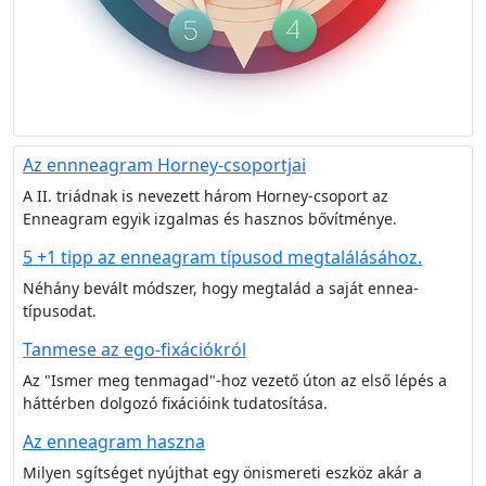
Az ennneagram Horney-csoportjai
A II. triádnak is nevezett három Horney-csoport az
Enneagram egyik izgalmas és hasznos bővítménye.
5 +1 tipp az enneagram típusod megtalálásához.
Néhány bevált módszer, hogy megtalád a saját ennea-
típusodat.
Tanmese az ego-fixációkról
Az "Ismer meg tenmagad"-hoz vezető úton az első lépés a
háttérben dolgozó fixációink tudatosítása.
Az enneagram haszna
Milyen sgítséget nyújthat egy önismereti eszköz akár a