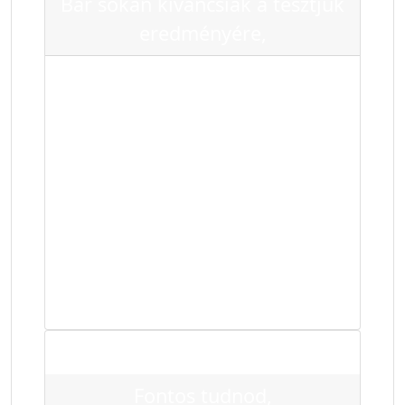
Bár sokan kíváncsiak a tesztjük
eredményére,
tudni kell, hogy a saját
Enneagram-típusodat teszt nélkül
is felfedezheted. A teszt nagyon jó
és hatékony, azonban egy olyan
ráismerésre van szükség, amit te
teszel meg, és nem más. Teljesen
értelmetlen, sőt káros valakire
ráerőltetni bármilyen Enneagram-
típust.
Fontos tudnod,