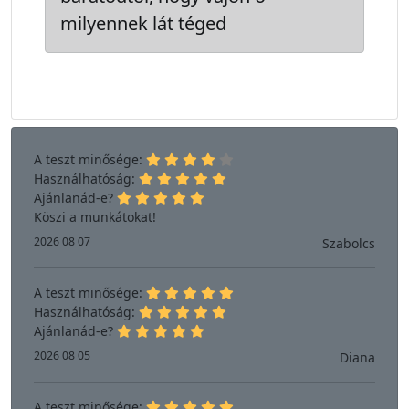
milyennek lát téged
A teszt minősége:
Használhatóság:
Ajánlanád-e?
Köszi a munkátokat!
2026 08 07
Szabolcs
A teszt minősége:
Használhatóság:
Ajánlanád-e?
2026 08 05
Diana
A teszt minősége: