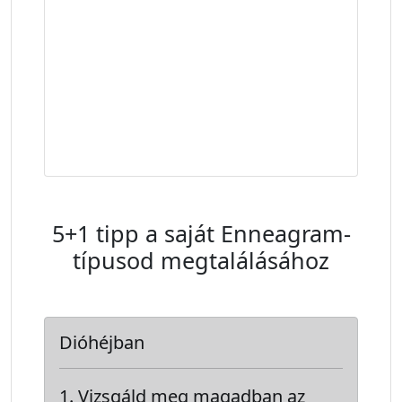
találhatod meg a hozzád
legjobban hasonlító Enneagram
személyiségtípust, és hogy ezzel
az információval mit tudsz
kezdeni.
5+1 tipp a saját Enneagram-
típusod megtalálásához
Dióhéjban
Vizsgáld meg magadban az