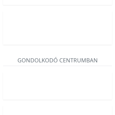
hiteles jelenlét néha nehéz.
4
|
Az intenzív alkotó
Különleges, titokzatos, hangulati mélységekkel és az
egyediség iránti érzékkel. Olyan mélyen érez, hogy ez
néha túláradó lehet.
GONDOLKODÓ CENTRUMBAN
5
|
A csendes specialista
Mélyen logikus, racionális gondolkodó. Távolságból
figyeli a világot, és fejben modelleket épít.
6
|
A hűséges kételkedő