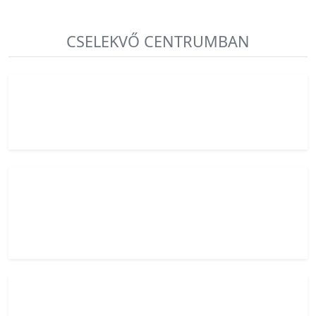
CSELEKVŐ CENTRUMBAN
8
|
Az aktív irányító
A hatalommal — közvetlenül vagy közvetve — élve
szeret vezetni, illetve eltávolítani az akadályokat.
9
|
Az alkalmazkodó béketeremtő
A harmónia alapvető törekvése. Vajon tudunk együtt,
kapcsolódva létezni? Kedvessége és lágysága egyszerre
ajándék és kihívás számára.
1
|
A szigorú perfekcionista