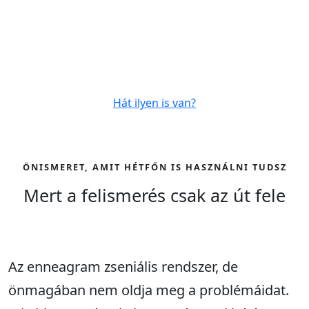
- típusok kölcsönhatása párkapcsolatban
- közös erősségek
- kapcsolati csapdák
- a jó gyakorlat
Hát ilyen is van?
ÖNISMERET, AMIT HÉTFŐN IS HASZNÁLNI TUDSZ
Mert a felismerés csak az út fele
Az enneagram zseniális rendszer, de
önmagában nem oldja meg a problémáidat.