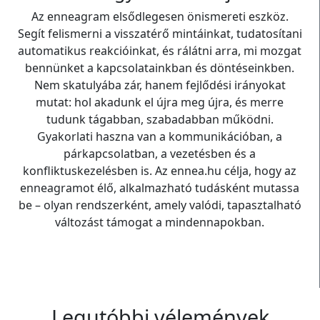
Az enneagram elsődlegesen önismereti eszköz.
Segít felismerni a visszatérő mintáinkat, tudatosítani
automatikus reakcióinkat, és rálátni arra, mi mozgat
bennünket a kapcsolatainkban és döntéseinkben.
Nem skatulyába zár, hanem fejlődési irányokat
mutat: hol akadunk el újra meg újra, és merre
tudunk tágabban, szabadabban működni.
Gyakorlati haszna van a kommunikációban, a
párkapcsolatban, a vezetésben és a
konfliktuskezelésben is. Az ennea.hu célja, hogy az
enneagramot élő, alkalmazható tudásként mutassa
be – olyan rendszerként, amely valódi, tapasztalható
változást támogat a mindennapokban.
Legutóbbi vélemények