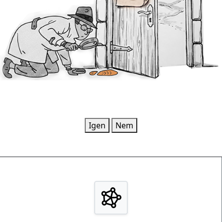
Foglalkoztat az
önismeret?
Igen
Nem
ENNEAGRAM