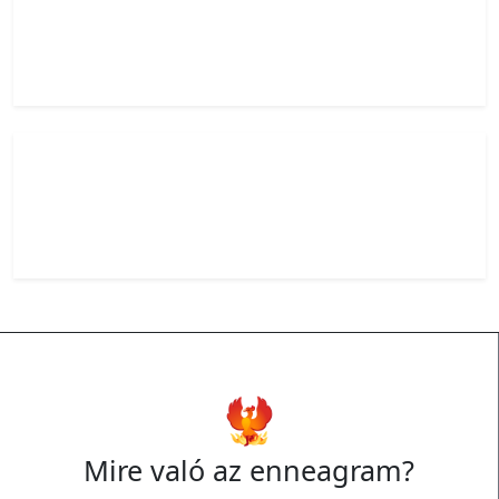
Biztonságot keres, ezért könnyen észreveszi a kisebb és
nagyobb veszélyeket is. Megbízható szövetséges: ha
bizalmat kap, melletted áll.
7
|
A lelkes vízionárius
Gyors gondolkodású, jövőorientált típus. Szeretné
megtapasztalni az élet jó dolgait, és kerüli a korlátozó
kötöttségeket.
🐦‍🔥
Mire való az enneagram?