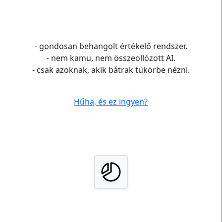
személyiségteszt
- gondosan behangolt értékelő rendszer.
- nem kamu, nem összeollózott AI.
- csak azoknak, akik bátrak tükörbe nézni.
Hűha, és ez ingyen?
TÍPUS
finomító